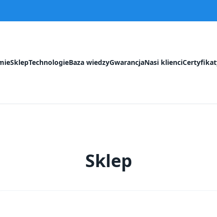
mie
Sklep
Technologie
Baza wiedzy
Gwarancja
Nasi klienci
Certyfikat
Sklep