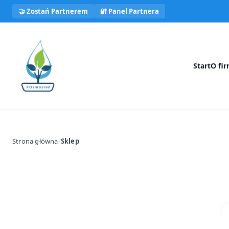
Przejdź
🤝 Zostań Partnerem
🔐 Panel Partnera
do
treści
Start
O fir
Strona główna
/
Sklep
Czego szukasz?
Szukaj