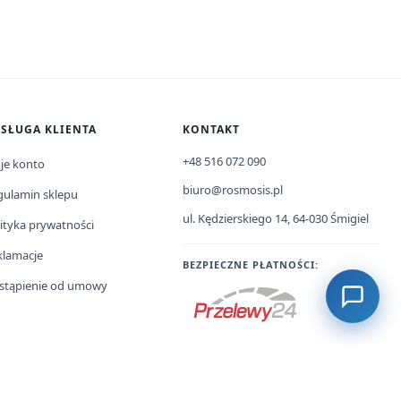
SŁUGA KLIENTA
KONTAKT
+48 516 072 090
je konto
biuro@rosmosis.pl
gulamin sklepu
ul. Kędzierskiego 14, 64-030 Śmigiel
ityka prywatności
klamacje
BEZPIECZNE PŁATNOŚCI:
stąpienie od umowy
Projekt i realizacja:
Digital Business