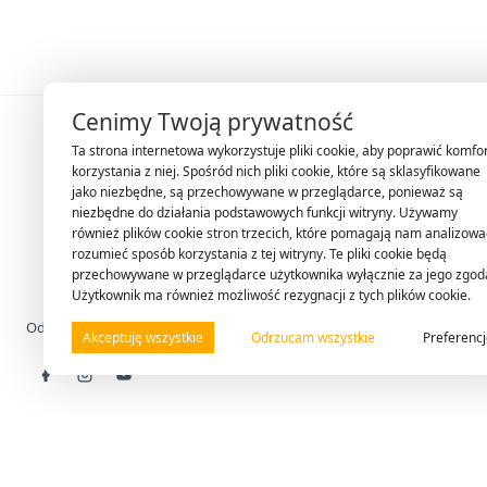
Cenimy Twoją prywatność
Ta strona internetowa wykorzystuje pliki cookie, aby poprawić komfo
SK
korzystania z niej. Spośród nich pliki cookie, które są sklasyfikowane
jako niezbędne, są przechowywane w przeglądarce, ponieważ są
Fi
niezbędne do działania podstawowych funkcji witryny. Używamy
również plików cookie stron trzecich, które pomagają nam analizować
Jo
rozumieć sposób korzystania z tej witryny. Te pliki cookie będą
Fi
przechowywane w przeglądarce użytkownika wyłącznie za jego zgod
Użytkownik ma również możliwość rezygnacji z tych plików cookie.
Ak
Od 29 lat dostarczamy innowacyjne rozwiązania.
Akceptuję wszystkie
Odrzucam wszystkie
Preferenc
Pr
© 2026 Rosmosis — Innowacyjne technologie uzdatniania wody. Wszelkie p