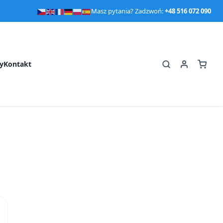
Masz pytania? Zadzwoń:
+48 516 072 090
y
Kontakt