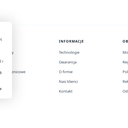
rt
LEP
INFORMACJE
OB
ltry wody
Technologie
Mo
 i
nizatory
Gwarancja
Re
ltry prysznicowe
O firmie
Pol
ą.
cesoria
Nasi klienci
Re
je
omocje
Kontakt
Od
rawa zastrzeżone.