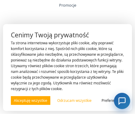
Promocje
INFORMACJE
Cenimy Twoją prywatność
Technologie
Ta strona internetowa wykorzystuje pliki cookie, aby poprawić
Gwarancja
komfort korzystania z niej. Spośród nich pliki cookie, które są
sklasyfikowane jako niezbędne, są przechowywane w przeglądarce,
O firmie
ponieważ są niezbędne do działania podstawowych funkcji witryny.
Nasi klienci
Używamy również plików cookie stron trzecich, które pomagają
nam analizować i rozumieć sposób korzystania z tej witryny. Te pliki
Kontakt
cookie będą przechowywane w przeglądarce użytkownika
wyłącznie za jego zgodą. Użytkownik ma również możliwość
rezygnacji z tych plików cookie.
OBSŁUGA KLIENTA
Akceptuję wszystkie
Odrzucam wszystkie
Preferencje
Moje konto
Regulamin sklepu
Polityka prywatności