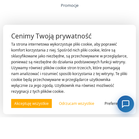
Promocje
INFORMACJE
Cenimy Twoją prywatność
Technologie
Ta strona internetowa wykorzystuje pliki cookie, aby poprawić
Gwarancja
komfort korzystania z niej. Spośród nich pliki cookie, które są
sklasyfikowane jako niezbędne, są przechowywane w przeglądarce,
O firmie
ponieważ są niezbędne do działania podstawowych funkcji witryny.
Nasi klienci
Używamy również plików cookie stron trzecich, które pomagają
nam analizować i rozumieć sposób korzystania z tej witryny. Te pliki
Kontakt
cookie będą przechowywane w przeglądarce użytkownika
wyłącznie za jego zgodą. Użytkownik ma również możliwość
rezygnacji z tych plików cookie.
OBSŁUGA KLIENTA
Akceptuję wszystkie
Odrzucam wszystkie
Preferencje
Moje konto
Regulamin sklepu
Polityka prywatności