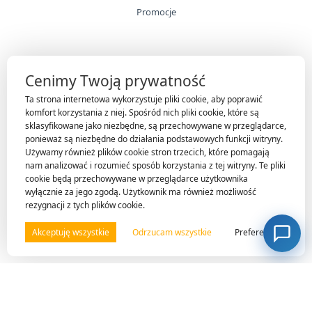
Promocje
INFORMACJE
Cenimy Twoją prywatność
Technologie
Ta strona internetowa wykorzystuje pliki cookie, aby poprawić
Gwarancja
komfort korzystania z niej. Spośród nich pliki cookie, które są
sklasyfikowane jako niezbędne, są przechowywane w przeglądarce,
O firmie
ponieważ są niezbędne do działania podstawowych funkcji witryny.
Nasi klienci
Używamy również plików cookie stron trzecich, które pomagają
nam analizować i rozumieć sposób korzystania z tej witryny. Te pliki
Kontakt
cookie będą przechowywane w przeglądarce użytkownika
wyłącznie za jego zgodą. Użytkownik ma również możliwość
rezygnacji z tych plików cookie.
OBSŁUGA KLIENTA
Akceptuję wszystkie
Odrzucam wszystkie
Preferencje
Moje konto
Regulamin sklepu
Polityka prywatności