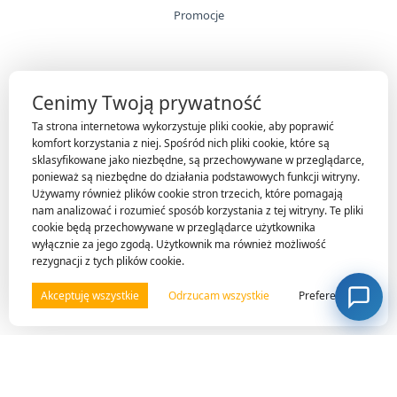
Promocje
INFORMACJE
Cenimy Twoją prywatność
Technologie
Ta strona internetowa wykorzystuje pliki cookie, aby poprawić
Gwarancja
komfort korzystania z niej. Spośród nich pliki cookie, które są
sklasyfikowane jako niezbędne, są przechowywane w przeglądarce,
O firmie
ponieważ są niezbędne do działania podstawowych funkcji witryny.
Nasi klienci
Używamy również plików cookie stron trzecich, które pomagają
nam analizować i rozumieć sposób korzystania z tej witryny. Te pliki
Kontakt
cookie będą przechowywane w przeglądarce użytkownika
wyłącznie za jego zgodą. Użytkownik ma również możliwość
rezygnacji z tych plików cookie.
OBSŁUGA KLIENTA
Akceptuję wszystkie
Odrzucam wszystkie
Preferencje
Moje konto
Regulamin sklepu
Polityka prywatności