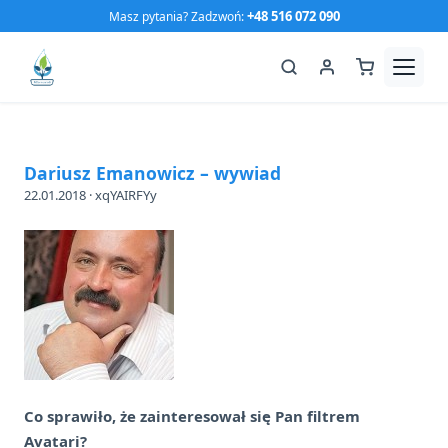
Przejdź
+48 516 072 090
Masz pytania? Zadzwoń:
do
treści
Czego szukasz?
Dariusz Emanowicz – wywiad
22.01.2018 · xqYAIRFYy
Szukaj
Naciśnij ESC aby zamknąć lub ENTER aby szukać
Co sprawiło, że zainteresował się Pan filtrem
Avatari?