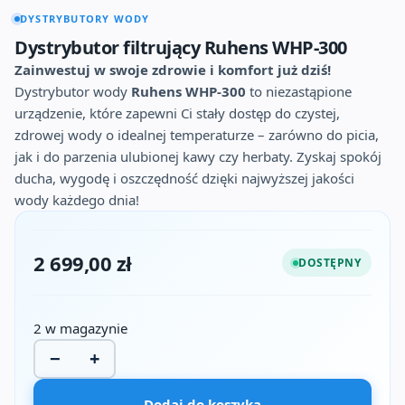
DYSTRYBUTORY WODY
Dystrybutor filtrujący Ruhens WHP-300
Zainwestuj w swoje zdrowie i komfort już dziś!
Dystrybutor wody
Ruhens WHP-300
to niezastąpione
urządzenie, które zapewni Ci stały dostęp do czystej,
zdrowej wody o idealnej temperaturze – zarówno do picia,
jak i do parzenia ulubionej kawy czy herbaty. Zyskaj spokój
ducha, wygodę i oszczędność dzięki najwyższej jakości
wody każdego dnia!
2 699,00
zł
DOSTĘPNY
2 w magazynie
−
+
ilość
Dystrybutor
Dodaj do koszyka