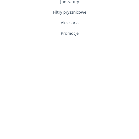
Jonizatory
Filtry prysznicowe
Akcesoria
Promocje
Technologie
Gwarancja
O firmie
Nasi klienci
Kontakt