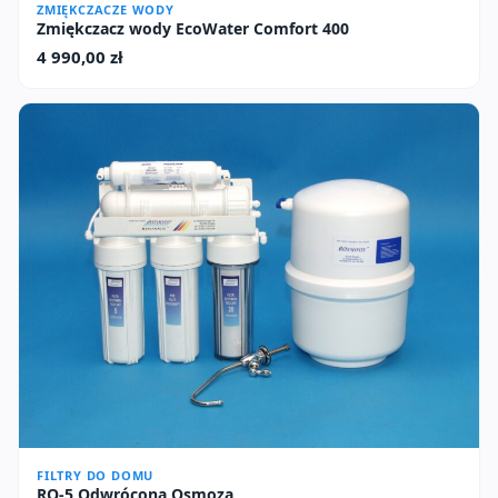
ZMIĘKCZACZE WODY
Zmiękczacz wody EcoWater Comfort 400
4 990,00
zł
FILTRY DO DOMU
RO-5 Odwrócona Osmoza