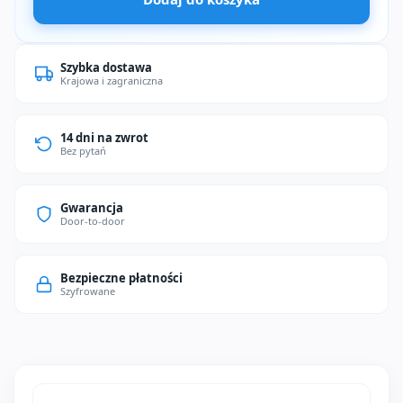
filtrujący
Ruhens
WHP-
Szybka dostawa
300
Krajowa i zagraniczna
14 dni na zwrot
Bez pytań
Gwarancja
Door-to-door
Bezpieczne płatności
Szyfrowane