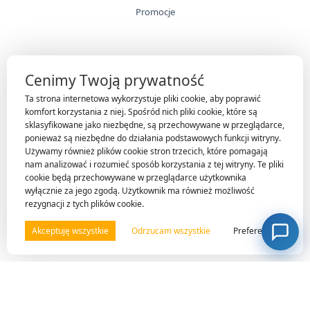
Promocje
INFORMACJE
Cenimy Twoją prywatność
Technologie
Ta strona internetowa wykorzystuje pliki cookie, aby poprawić
Gwarancja
komfort korzystania z niej. Spośród nich pliki cookie, które są
sklasyfikowane jako niezbędne, są przechowywane w przeglądarce,
O firmie
ponieważ są niezbędne do działania podstawowych funkcji witryny.
Nasi klienci
Używamy również plików cookie stron trzecich, które pomagają
nam analizować i rozumieć sposób korzystania z tej witryny. Te pliki
Kontakt
cookie będą przechowywane w przeglądarce użytkownika
wyłącznie za jego zgodą. Użytkownik ma również możliwość
rezygnacji z tych plików cookie.
OBSŁUGA KLIENTA
Akceptuję wszystkie
Odrzucam wszystkie
Preferencje
Moje konto
Regulamin sklepu
Polityka prywatności